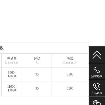
数
光通量
显指
电流
Lumen(Lm)
Ra
Current(mA)
1530226
8500-
95
3500
招聘热线
10000
11000-
1667676
95
3500
13000
产品咨询