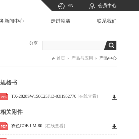
EN
会员中心
务新闻中心
走进添鑫
联系我们
分享：
首页
产品与应用
产品中心
规格书
TX-2828SW150C25F13-03H952770
[在线查看]
相关附件
双色COB LM-80
[在线查看]