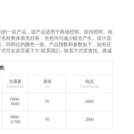
LED系列的一款产品，该产品适用于商场照明、室内照明、画
荧光粉整体填充封装，光色均匀减少眩光产生。设计选
选，同档位的颜色一致。产品指数和参数如下，如有还
可在首页最下方-联系我们 - 联系方式里查找。真诚
数
光通量
显指
电流
Lumen(Lm)
Ra
Current(mA)
6800-
95
2800
8600
9000-
95
2800
11700