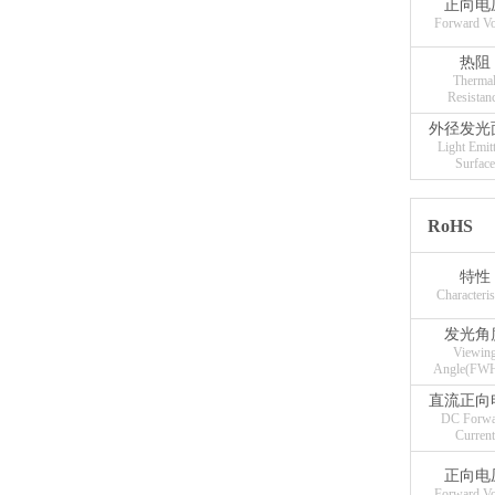
正向电
Forward Vo
热阻
Therma
Resistan
外径发光
Light Emit
Surface
RoHS
特性
Characteris
发光角
Viewin
Angle(FW
直流正向
DC Forwa
Current
正向电
Forward Vo