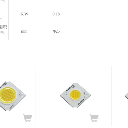
K/W
0.18
l
ce
面积
mm
Φ25
ting