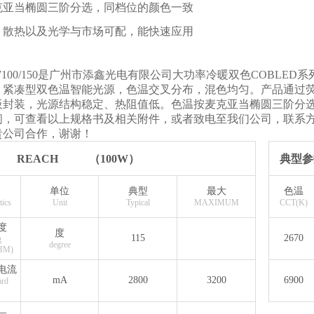
克亚当椭圆三阶分选，同档位的颜色一致
、散热以及光学与市场可配，能快速应用
8SW100/150是广州市添鑫光电有限公司大功率冷暖双色COB
。紧凑型双色温智能光源，色温交叉分布，混色均匀。产品通过
板封装，光源结构稳定、热阻值低。色温按麦克亚当椭圆三阶分
问，可查看以上规格书及相关附件，或者致电至我们公司，联系方式
贵公司合作，谢谢！
REACH
（100W）
典型参
单位
典型
最大
色温
tics
Unit
Typical
MAXIMUM
CCT(K)
度
度
115
2670
g
degree
HM)
电流
mA
2800
3200
6900
rd