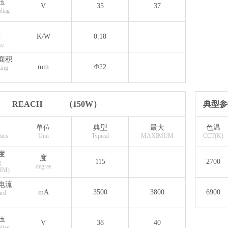
压
V
35
37
ltag
K/W
0.18
l
ce
面积
mm
Φ22
ting
REACH
（150W）
典型参
单位
典型
最大
色温
tics
Unit
Typical
MAXIMUM
CCT(K)
度
度
115
2700
g
degree
HM)
电流
mA
3500
3800
6900
rd
压
V
38
40
ltag