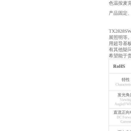
色温按麦
产品固定
TX282
展照明等
用超导基
有其他疑
希望能于
RoHS
特性
Characteris
发光角
Viewin
Angle(FW
直流正向
DC Forwa
Current