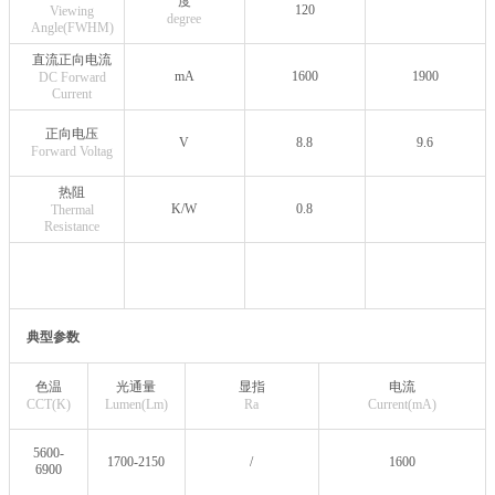
度
120
Viewing
degree
Angle(FWHM)
直流正向电流
mA
1600
1900
DC Forward
Current
正向电压
V
8.8
9.6
Forward Voltag
热阻
K/W
0.8
Thermal
Resistance
典型参数
色温
光通量
显指
电流
CCT(K)
Lumen(Lm)
Ra
Current(mA)
5600-
1700-2150
/
1600
6900