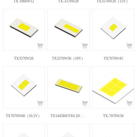
TX-1860W12
TX-3570W20
TX3570W20（13V）
TX3570W28
TX3570W36（10V）
TX7070W45
TX7070W60（10.2V）
TX1445R8/Y8/L10/W10
TX-7070W36