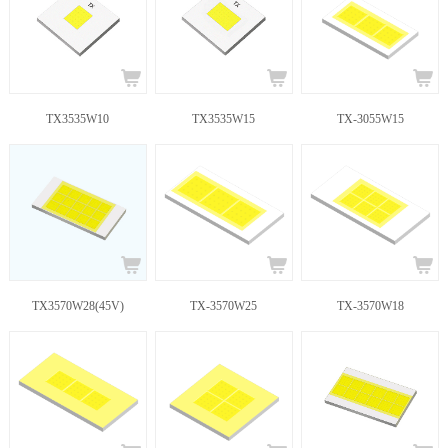
TX3535W10
TX3535W15
TX-3055W15
TX3570W28(45V)
TX-3570W25
TX-3570W18