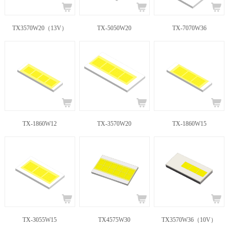
TX3570W20（13V）
TX-5050W20
TX-7070W36
TX-1860W12
TX-3570W20
TX-1860W15
TX-3055W15
TX4575W30
TX3570W36（10V）