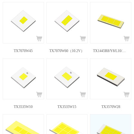
TX7070W45
TX7070W60（10.2V）
TX1445R8/Y8/L10/W10
TX3535W10
TX3535W15
TX3570W28