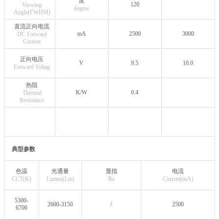
度
120
Viewing
degree
Angle(FWHM)
直流正向电流
mA
2500
3000
DC Forward
Current
正向电压
V
9.5
10.0
Forward Voltag
热阻
K/W
0.4
Thermal
Resistance
典型参数
色温
光通量
显指
电流
CCT(K)
Lumen(Lm)
Ra
Current(mA)
5300-
2600-3150
/
2500
6700