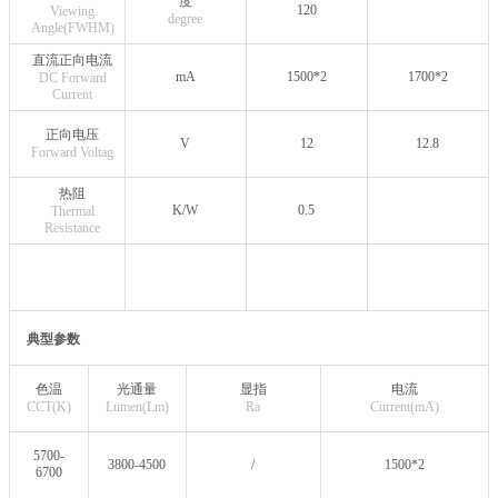
度
120
Viewing
degree
Angle(FWHM)
直流正向电流
mA
1500*2
1700*2
DC Forward
Current
正向电压
V
12
12.8
Forward Voltag
热阻
K/W
0.5
Thermal
Resistance
典型参数
色温
光通量
显指
电流
CCT(K)
Lumen(Lm)
Ra
Current(mA)
5700-
3800-4500
/
1500*2
6700