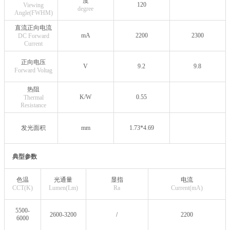
度
120
Viewing
degree
Angle(FWHM)
直流正向电流
mA
2200
2300
DC Forward
Current
正向电压
V
9.2
9.8
Forward Voltag
热阻
K/W
0.55
Thermal
Resistance
发光面积
mm
1.73*4.69
典型参数
色温
光通量
显指
电流
CCT(K)
Lumen(Lm)
Ra
Current(mA)
5500-
2600-3200
/
2200
6000