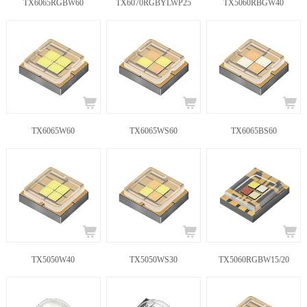
TX6065RGBW60
TX6070RGBYLWP25
TX5060RBGW40
TX6065W60
TX6065WS60
TX6065BS60
TX5050W40
TX5050WS30
TX5060RGBW15/20