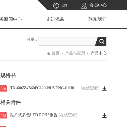
EN
会员中心
务新闻中心
走进添鑫
联系我们
分享：
首页
产品与应用
产品中心
规格书
TX-6065WS60FC120-NUVENG-01H80 WKF-BE0230
[在线查看]
相关附件
贴片式多色LED ROHS报告
[在线查看]