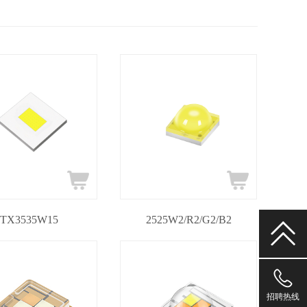
TX3535W15
2525W2/R2/G2/B2
1530226
招聘热线