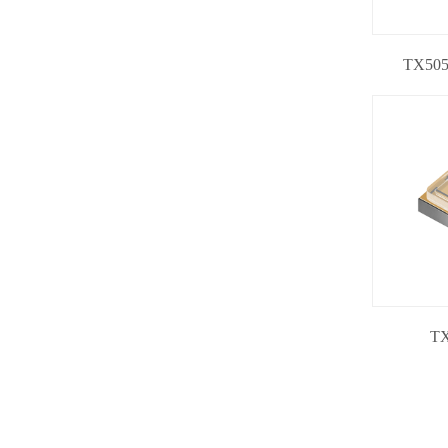
TX50
T