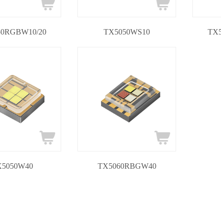
50RGBW10/20
TX5050WS10
TX
X5050W40
TX5060RBGW40