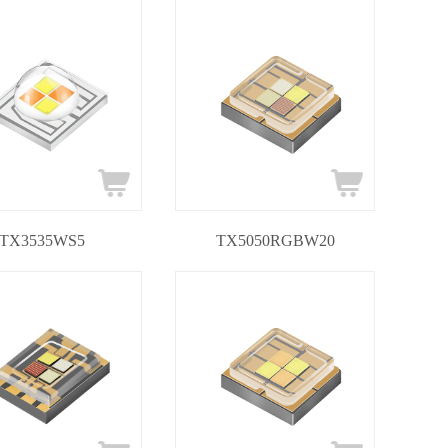
TX3535WS5
TX5050RGBW20