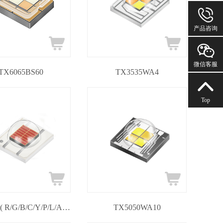
1667676
产品咨询
微信客服
TX6065BS60
TX3535WA4
Top
TX3535 ( R/G/B/C/Y/P/L/A/W )3
TX5050WA10