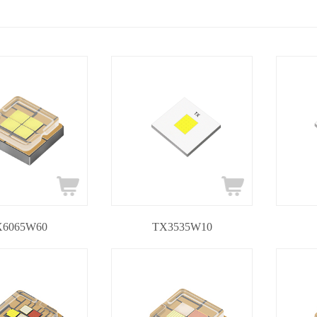
X6065W60
TX3535W10