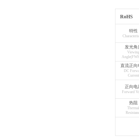
RoHS
特性
Characteris
发光角
Viewin
Angle(FW
直流正向
DC Forwa
Current
正向电
Forward Vo
热阻
Therma
Resistan