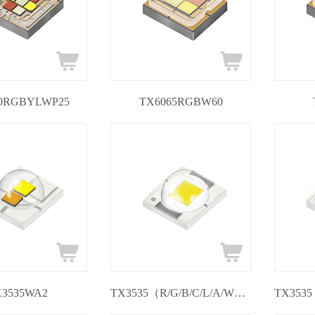
0RGBYLWP25
TX6065RGBW60
3535WA2
TX3535（R/G/B/C/L/A/W）5/10