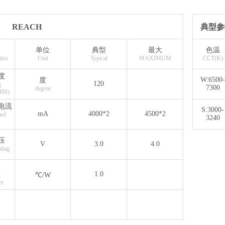
REACH
典型参
单位
典型
最大
色温
tics
Unit
Typical
MAXIMUM
CCT(K)
度
W:6500-
度
120
g
7300
degree
HM)
电流
S:3000-
mA
4000*2
4500*2
rd
3240
压
V
3.0
4.0
ltag
1.0
l
℃/W
ce