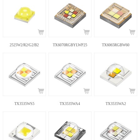
2525W2/R2/G2/B2
TX6070RGBYLWP25
TX6065RGBW60
TX3535WS5
TX3535WA4
TX3535WA2