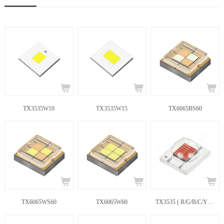
TX3535W10
TX3535W15
TX6065BS60
TX6065WS60
TX6065W60
TX3535 ( R/G/B/C/Y/P/L/A/W )3