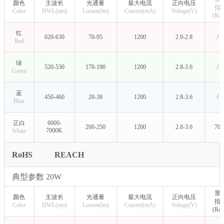
颜色
主波长
光通量
最大电流
正向电压
指
Color
DWL(nm)
Lumen(lm)
Current(mA)
Voltage(V)
(Ra)
红
620-630
70-95
1200
2.0-2.8
/
Red
绿
520-530
170-190
1200
2.8-3.6
/
Green
蓝
450-460
28-38
1200
2.8-3.6
/
Blue
正白
6000-
200-250
1200
2.8-3.6
70
7000K
White
RoHS
REACH
典型参数 20W
显
颜色
主波长
光通量
最大电流
正向电压
指
Color
DWL(nm)
Lumen(lm)
Current(mA)
Voltage(V)
(Ra)