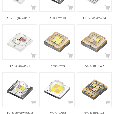
TX3535（R/G/B/C/L/A/W）5/10
TX5050WA10
TX3535RGBW2/4
TX3535RGB3/4
TX5050W40
TX5050RGBW20
TX5050RGBW10/20
TX5050WS10
TX5060RBGW40