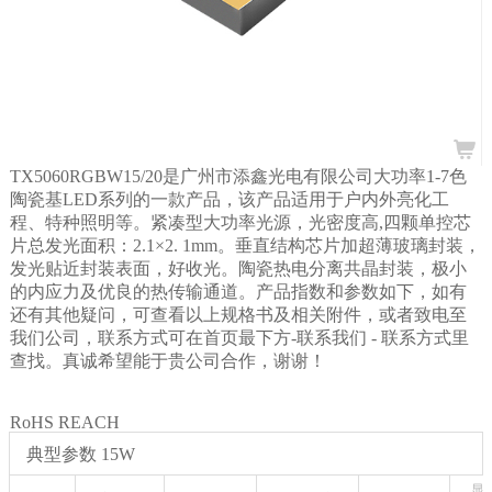
TX5060RGBW15/20是广州市添鑫光电有限公司大功率1-7色
陶瓷基LED系列的一款产品，该产品适用于户内外亮化工
程、特种照明等。紧凑型大功率光源，光密度高,四颗单控芯
片总发光面积：2.1×2. 1mm。垂直结构芯片加超薄玻璃封装，
发光贴近封装表面，好收光。陶瓷热电分离共晶封装，极小
的内应力及优良的热传输通道。产品指数和参数如下，如有
还有其他疑问，可查看以上规格书及相关附件，或者致电至
我们公司，联系方式可在首页最下方-联系我们
- 联系方式里
查找。真诚希望能于贵公司合作，谢谢！
RoHS
REACH
典型参数 15W
显