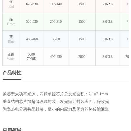
红
620-630
115-140
1500
2.0-2.8
/
Red
绿
520-530
250-310
1500
3.0-3.8
/
Green
蓝
450-460
50-60
1500
3.0-3.8
/
Blue
正白
6000-
400-450
2000
3.0-3.8
70
7000K
White
产品特性
紧凑型大功率光源，四颗单控芯片总发光面积：2.1×2.1mm
垂直结构芯片加超薄玻璃封装，发光贴近封装表面，好收光
陶瓷热电分离共晶封装，极小的内应力及优良的热传输通道
应用领域