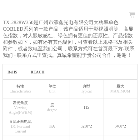
TX-2828W350是广州市添鑫光电有限公司大功率单色
COBLED系列的一款产品，该产品适用于影视照明等。高显
色指数，对人眼敏感红、绿色拥有更佳的还原性。产品指数
和参数如下，如有还有其他疑问，可查看以上规格书及相关
附件，或者致电至我们公司，联系方式可在首页最下方-联系
我们
- 联系方式里查找。真诚希望能于贵公司合作，谢谢！
RoHS
REACH
特性
单位
典型
最大
Characteristics
Unit
Typical
MAXIMUM
发光角度
度
115
Viewing
degree
Angle(FWHM)
直流正向电流
mA
3250*2
3400*2
DC Forward
Current