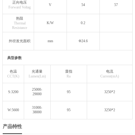
正向电压
V
54
57
Forward Voltag
热阻
K/W
0.2
Thermal
Resistance
外径发光面积
mm
Φ24.6
典型参数
色温
光通量
显指
电流
CCT(K)
Lumen(Lm)
Ra
Current(mA)
25000-
S:3200
95
3250*2
29000
31000-
W:5600
95
3250*2
38000
产品特性