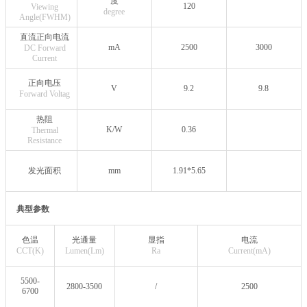
度
120
Viewing
degree
Angle(FWHM)
直流正向电流
mA
2500
3000
DC Forward
Current
正向电压
V
9.2
9.8
Forward Voltag
热阻
K/W
0.36
Thermal
Resistance
发光面积
mm
1.91*5.65
典型参数
色温
光通量
显指
电流
CCT(K)
Lumen(Lm)
Ra
Current(mA)
5500-
2800-3500
/
2500
6700