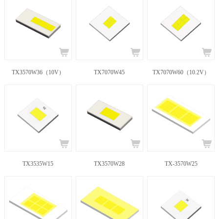
TX3570W36（10V）
TX7070W45
TX7070W60（10.2V）
TX3535W15
TX3570W28
TX-3570W25