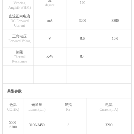
度
120
Viewing
degree
Angle(FWHM)
直流正向电流
mA
3200
3800
DC Forward
Current
正向电压
V
9.6
10.0
Forward Voltag
热阻
K/W
0.4
Thermal
Resistance
典型参数
色温
光通量
显指
电流
CCT(K)
Lumen(Lm)
Ra
Current(mA)
5500-
3100-3450
/
3200
6700