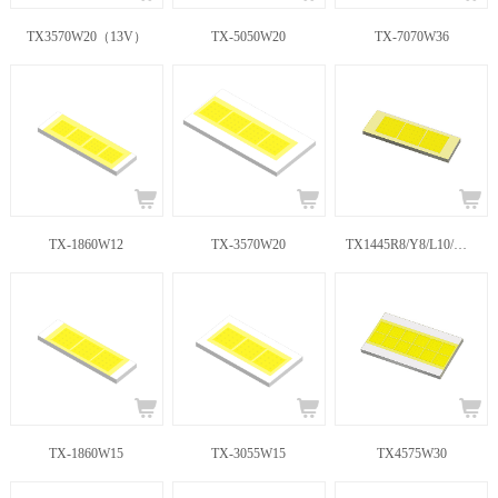
TX3570W20（13V）
TX-5050W20
TX-7070W36
TX-1860W12
TX-3570W20
TX1445R8/Y8/L10/W10
TX-1860W15
TX-3055W15
TX4575W30