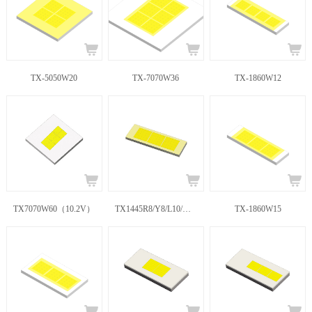
TX-5050W20
TX-7070W36
TX-1860W12
TX7070W60（10.2V）
TX1445R8/Y8/L10/W10
TX-1860W15