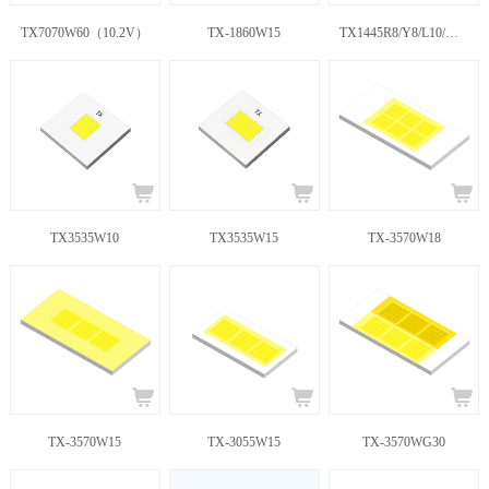
TX7070W60（10.2V）
TX-1860W15
TX1445R8/Y8/L10/W10
TX3535W10
TX3535W15
TX-3570W18
TX-3570W15
TX-3055W15
TX-3570WG30