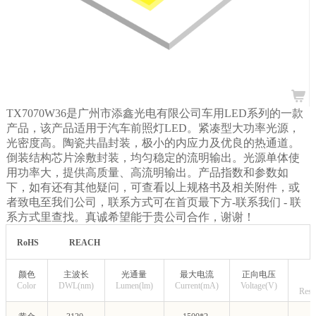
TX7070W36是广州市添鑫光电有限公司车用LED系列的一款
产品，该产品适用于汽车前照灯LED。紧凑型大功率光源，
光密度高。陶瓷共晶封装，极小的内应力及优良的热通道。
倒装结构芯片涂敷封装，均匀稳定的流明输出。光源单体使
用功率大，提供高质量、高流明输出。产品指数和参数如
下，如有还有其他疑问，可查看以上规格书及相关附件，或
者致电至我们公司，联系方式可在首页最下方-联系我们
- 联
系方式里查找。真诚希望能于贵公司合作，谢谢！
RoHS
REACH
颜色
主波长
光通量
最大电流
正向电压
Color
DWL(nm)
Lumen(lm)
Current(mA)
Voltage(V)
Resi