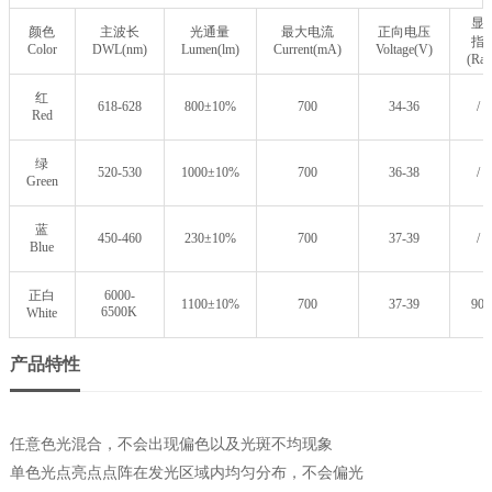
显
颜色
主波长
光通量
最大电流
正向电压
指
Color
DWL(nm)
Lumen(lm)
Current(mA)
Voltage(V)
(Ra)
红
618-628
800±10%
700
34-36
/
Red
绿
520-530
1000±10%
700
36-38
/
Green
蓝
450-460
230±10%
700
37-39
/
Blue
正白
6000-
1100±10%
700
37-39
90
6500K
White
产品特性
任意色光混合，不会出现偏色以及光斑不均现象
单色光点亮点点阵在发光区域内均匀分布，不会偏光