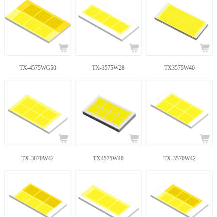
TX-4575WG50
TX-3575W28
TX3575W40
TX-3870W42
TX4575W40
TX-3570W42