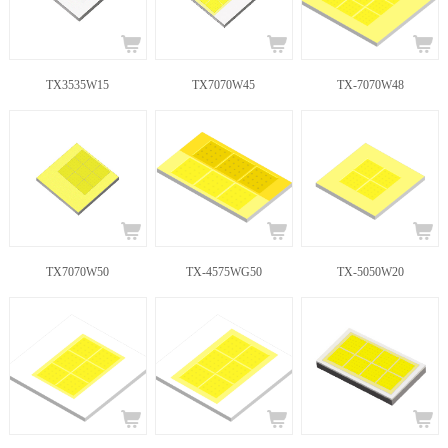
TX3535W15
TX7070W45
TX-7070W48
TX7070W50
TX-4575WG50
TX-5050W20