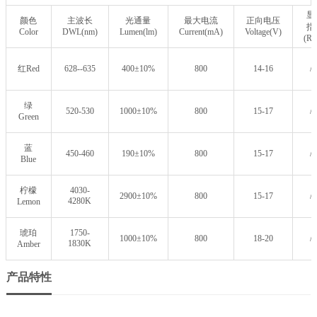
显
颜色
主波长
光通量
最大电流
正向电压
指
Color
DWL(nm)
Lumen(lm)
Current(mA)
Voltage(V)
(Ra
红Red
628--635
400±10%
800
14-16
/
绿
520-530
1000±10%
800
15-17
/
Green
蓝
450-460
190±10%
800
15-17
/
Blue
柠檬
4030-
2900±10%
800
15-17
/
4280K
Lemon
琥珀
1750-
1000±10%
800
18-20
/
1830K
Amber
产品特性